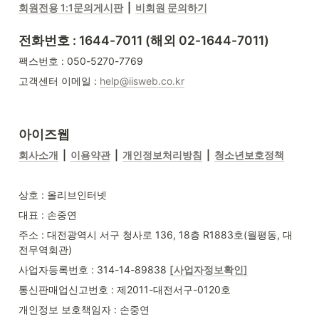
회원전용 1:1문의게시판
  |  
비회원 문의하기
전화번호 : 1644-7011 (해외 02-1644-7011)
팩스번호 : 050-5270-7769
고객센터 이메일 : 
help@iisweb.co.kr
아이즈웹
회사소개
  |  
이용약관
  |  
개인정보처리방침
  |  
청소년보호정책
상호 : 올리브인터넷
대표 : 손중연
주소 : 대전광역시 서구 청사로 136, 18층 R1883호(월평동, 대
전무역회관)
사업자등록번호 : 314-14-89838 
[사업자정보확인]
통신판매업신고번호 : 제2011-대전서구-0120호
개인정보 보호책임자 : 손중연